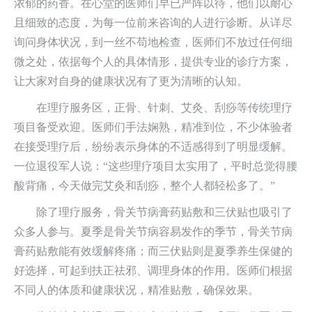
浓郁的药香。在心堂的医师们早已严阵以待，他们以耐心
且细致的态度，为每一位前来咨询的人进行诊断。从详尽
询问身体状况，到一丝不苟地检查，医师们不放过任何细
微之处，依据每个人的具体情形，提供专业的诊疗方案，
让大家对自身的健康状况有了更为清晰的认知。
在理疗服务区，正骨、针刺、艾灸、刮痧等传统理疗
项目备受欢迎。医师们手法娴熟，精准到位，不少体验者
在接受理疗后，纷纷表示身体的不适感得到了明显缓解。
一位退役军人说：“这些理疗项目太实用了，平时总觉得腰
酸背痛，今天做完艾灸和刮痧，整个人都轻松多了。”
除了理疗服务，骨关节病膏药贴敷和三伏贴也吸引了
众多人参与。夏季是骨关节病容易发作的季节，骨关节病
膏药贴敷能有效缓解疼痛；而三伏贴则是夏季养生保健的
好选择，可起到扶正祛邪、调理身体的作用。医师们根据
不同人的体质和健康状况，精准贴敷，确保效果。