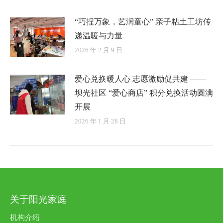
“巧捏万象，艺润童心” 亲子粘土工坊传
递温暖与力量
2026 年 2 月 9 日
爱心兑换暖人心 志愿激励促共建 ——
坝光社区 “爱心商店” 积分兑换活动圆满
开展
2026 年 1 月 28 日
关于阳光家庭
机构介绍