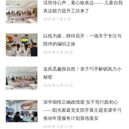
话筒传心声，童心敢表达—— 儿童自我
表达能力提升工坊来了
2026 年 7 月 6 日
以线为媒，静待花开：一场关于专注与
陪伴的编织之旅
2026 年 6 月 29 日
追风觅趣探自然！亲子巧手解锁风力小
秘密
2026 年 6 月 22 日
深学细悟正确政绩观 实干笃行践初心
——阳光家庭党支部开展主题党课学习
推动年度服务计划落地落实
2026 年 3 月 13 日