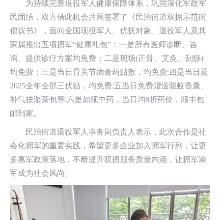
为持续完善退役军人健康保障体系，巩固深化军政军
民团结，双方借此机会共同签署了《民治街道双拥示范街
倡议书》，面向全国现役军人、优抚对象、退役军人及其
家属推出五项拥军“健康礼包”：一是所有医师诊断、咨
询、提供诊疗方案均免费；二是现场(正骨、艾灸、刮痧)
均免费；三是当日骨关节病膏药贴敷，均免费;四是当日及
2025全年全部三伏贴，均免费;五当日免费赠送驱蚊香囊、
补气祛湿茶包等:六是如须中药，当日均8折药价，顺丰包
邮到家。
民治街道退役军人事务岗负责人表示，此次合作是社
会化拥军的重要实践，希望更多企业加入拥军行列，让更
多惠军政策落地，不断提升双拥服务质量内涵，让拥军崇
军成为社会风尚。