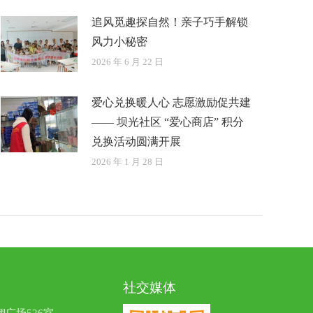
追风觅趣探自然！亲子巧手解锁
风力小秘密
2026 年 6 月 22 日
爱心兑换暖人心 志愿激励促共建
—— 坝光社区 “爱心商店” 积分
兑换活动圆满开展
2026 年 1 月 28 日
社交媒体
广场526室