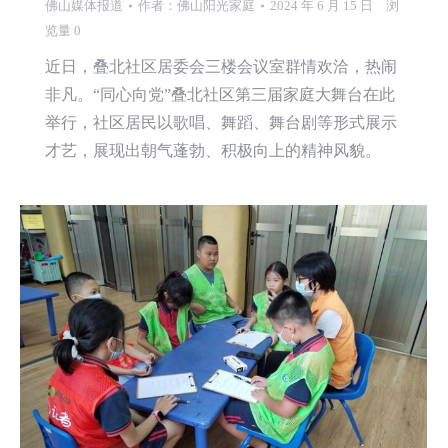
佛山媒体报道
作者：
佛山阳光家庭
2024 年 6 月 15 日
浏
览量 0
近日，叠北社区居委会三楼会议室群情欢洽，热闹
非凡。“同心向党”叠北社区第三届家庭大舞台在此
举行，社区居民以歌唱、舞蹈、舞台剧等形式展示
才艺，展现出朝气蓬勃、积极向上的精神风貌。