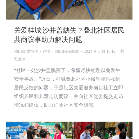
关爱桂城|沙井盖缺失？叠北社区居民
共商议事助力解决问题
佛山媒体报道
作者：
佛山阳光家庭
2024 年 6 月 15 日
浏
览量 0
“社区一处沙井盖脱落了，希望尽快处理以免发生
安全事故。”近日，桂城叠北社区小候鸟驿站收到
居民反馈的问题，于是社区关爱服务项目社工立即
组织居民和儿童走访商议，并向社区党委提交走访
情况和建议，助力消除社区安全隐患。