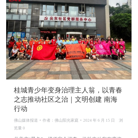
桂城青少年变身治理主人翁，以青春
之志推动社区之治｜文明创建 南海
行动
佛山媒体报道
作者：
佛山阳光家庭
2024 年 6 月 15 日
浏
览量 0