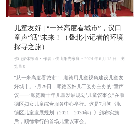
儿童友好 | “一米高度看城市”，议口
童声“话”未来！（叠北小记者的环境
探寻之旅）
佛山媒体报道
作者：
佛山阳光家庭
2024 年 6 月 15 日
浏
览量 0
“从一米高度看城市”，顺德用儿童视角建设儿童友
好城市。7月29日，顺德区妇儿工委办主办的“童声
议——‘顺德新十年儿童发展规划’儿童议事会”在顺
德区妇女儿童综合服务中心举行。这是7月初《顺
德区儿童发展规划（2021－2030年）》颁布实施
后，顺德举行的首场儿童议事会。