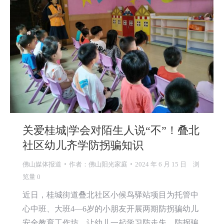
关爱桂城|学会对陌生人说“不”！叠北
社区幼儿齐学防拐骗知识
佛山媒体报道
作者：
佛山阳光家庭
2024 年 6 月 15 日
浏
览量 0
近日，桂城街道叠北社区小候鸟驿站项目为托管中
心中班、大班4—6岁的小朋友开展两期防拐骗幼儿
安全教育工作坊，让幼儿一起学习防走失、防拐骗