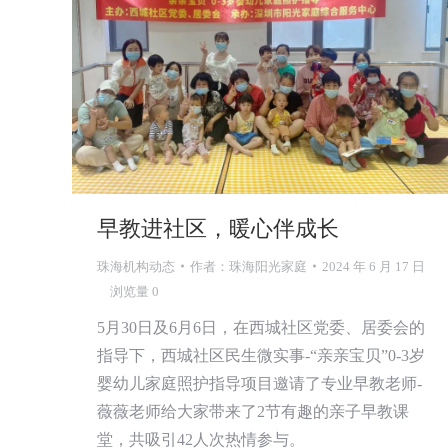
早教进社区，暖心伴成长
珠海机构动态
作者：
珠海阳光家庭
2024 年 6 月 17 日
浏览量 0
5月30日及6月6日，在西城社区党委、居委会的
指导下，西城社区民生微实事-“亲亲宝贝”0-3岁
婴幼儿家庭照护指导项目邀请了专业早教老师-
薇薇老师给大家带来了2节有趣的亲子早教课
堂，共吸引42人次热情参与。